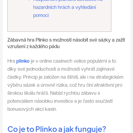
hazardních hrách a vyhledání
pomoci
Zábavná hra Plinko s možností násobit své sázky a zažít
vzrušení z každého pádu
Hra
plinko
je v online casinech velice populární a to
díky své jednoduchosti a možnosti vyhrát zajímavé
částky. Princip je založen na štěstí, ale i na strategickém
výběru sázek a úrovně rizika, což hru činí atraktivní pro
širokou škálu hráčů. Nabízí rychlou zábavu s
potenciálem násobku investice a je často součástí
bonusových akcí kasin.
Co je to Plinko a jak funguje?