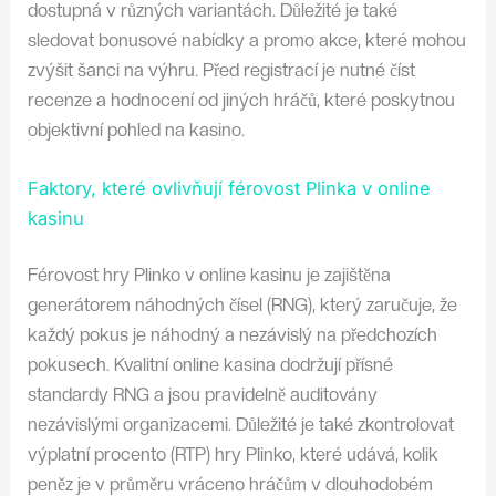
dostupná v různých variantách. Důležité je také
sledovat bonusové nabídky a promo akce, které mohou
zvýšit šanci na výhru. Před registrací je nutné číst
recenze a hodnocení od jiných hráčů, které poskytnou
objektivní pohled na kasino.
Faktory, které ovlivňují férovost Plinka v online
kasinu
Férovost hry Plinko v online kasinu je zajištěna
generátorem náhodných čísel (RNG), který zaručuje, že
každý pokus je náhodný a nezávislý na předchozích
pokusech. Kvalitní online kasina dodržují přísné
standardy RNG a jsou pravidelně auditovány
nezávislými organizacemi. Důležité je také zkontrolovat
výplatní procento (RTP) hry Plinko, které udává, kolik
peněz je v průměru vráceno hráčům v dlouhodobém