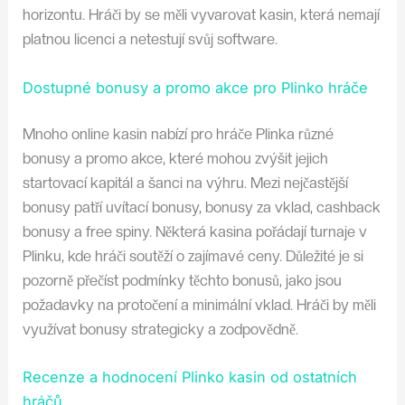
horizontu. Hráči by se měli vyvarovat kasin, která nemají
platnou licenci a netestují svůj software.
Dostupné bonusy a promo akce pro Plinko hráče
Mnoho online kasin nabízí pro hráče Plinka různé
bonusy a promo akce, které mohou zvýšit jejich
startovací kapitál a šanci na výhru. Mezi nejčastější
bonusy patří uvítací bonusy, bonusy za vklad, cashback
bonusy a free spiny. Některá kasina pořádají turnaje v
Plinku, kde hráči soutěží o zajímavé ceny. Důležité je si
pozorně přečíst podmínky těchto bonusů, jako jsou
požadavky na protočení a minimální vklad. Hráči by měli
využívat bonusy strategicky a zodpovědně.
Recenze a hodnocení Plinko kasin od ostatních
hráčů