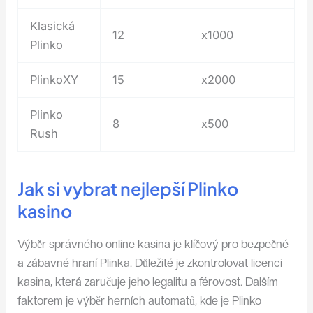
Klasická
12
x1000
Plinko
PlinkoXY
15
x2000
Plinko
8
x500
Rush
Jak si vybrat nejlepší Plinko
kasino
Výběr správného online kasina je klíčový pro bezpečné
a zábavné hraní Plinka. Důležité je zkontrolovat licenci
kasina, která zaručuje jeho legalitu a férovost. Dalším
faktorem je výběr herních automatů, kde je Plinko