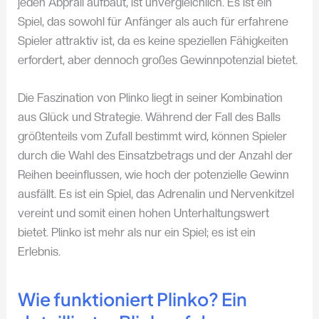
jeden Abprall aufbaut, ist unvergleichlich. Es ist ein
Spiel, das sowohl für Anfänger als auch für erfahrene
Spieler attraktiv ist, da es keine speziellen Fähigkeiten
erfordert, aber dennoch großes Gewinnpotenzial bietet.
Die Faszination von Plinko liegt in seiner Kombination
aus Glück und Strategie. Während der Fall des Balls
größtenteils vom Zufall bestimmt wird, können Spieler
durch die Wahl des Einsatzbetrags und der Anzahl der
Reihen beeinflussen, wie hoch der potenzielle Gewinn
ausfällt. Es ist ein Spiel, das Adrenalin und Nervenkitzel
vereint und somit einen hohen Unterhaltungswert
bietet. Plinko ist mehr als nur ein Spiel; es ist ein
Erlebnis.
Wie funktioniert Plinko? Ein