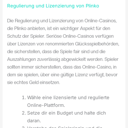
Regulierung und Lizenzierung von Plinko
Die Regulierung und Lizenzierung von Online-Casinos,
die Plinko anbieten, ist ein wichtiger Aspekt für den
Schutz der Spieler. Seriöse Online-Casinos verfügen
über Lizenzen von renommierten Glücksspielbehörden,
die sicherstellen, dass die Spiele fair sind und die
Auszahlungen zuverlässig abgewickelt werden. Spieler
sollten immer sicherstellen, dass das Online-Casino, in
dem sie spielen, über eine gültige Lizenz verfügt, bevor
sie echtes Geld einsetzen.
Wähle eine lizensierte und regulierte
Online-Plattform.
Setze dir ein Budget und halte dich
daran.