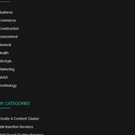
Business
Commerce
Construction
Environment
General
Health
ifestyle
Marketing
SAAS
Technology
BY CATEGORIES
Create A Content Cluster
ink Insertion Services