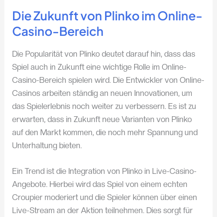
Die Zukunft von Plinko im Online-
Casino-Bereich
Die Popularität von Plinko deutet darauf hin, dass das
Spiel auch in Zukunft eine wichtige Rolle im Online-
Casino-Bereich spielen wird. Die Entwickler von Online-
Casinos arbeiten ständig an neuen Innovationen, um
das Spielerlebnis noch weiter zu verbessern. Es ist zu
erwarten, dass in Zukunft neue Varianten von Plinko
auf den Markt kommen, die noch mehr Spannung und
Unterhaltung bieten.
Ein Trend ist die Integration von Plinko in Live-Casino-
Angebote. Hierbei wird das Spiel von einem echten
Croupier moderiert und die Spieler können über einen
Live-Stream an der Aktion teilnehmen. Dies sorgt für