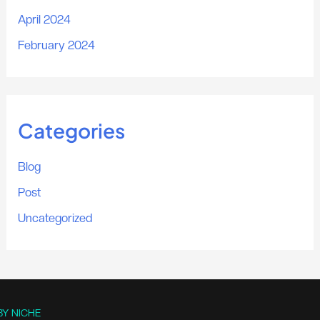
April 2024
February 2024
Categories
Blog
Post
Uncategorized
BY NICHE