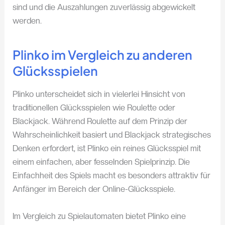
sind und die Auszahlungen zuverlässig abgewickelt
werden.
Plinko im Vergleich zu anderen
Glücksspielen
Plinko unterscheidet sich in vielerlei Hinsicht von
traditionellen Glücksspielen wie Roulette oder
Blackjack. Während Roulette auf dem Prinzip der
Wahrscheinlichkeit basiert und Blackjack strategisches
Denken erfordert, ist Plinko ein reines Glücksspiel mit
einem einfachen, aber fesselnden Spielprinzip. Die
Einfachheit des Spiels macht es besonders attraktiv für
Anfänger im Bereich der Online-Glücksspiele.
Im Vergleich zu Spielautomaten bietet Plinko eine