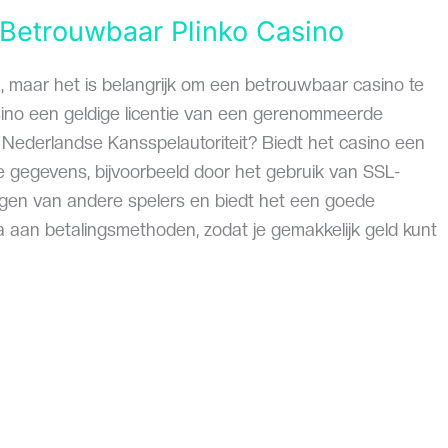
 Betrouwbaar Plinko Casino
den, maar het is belangrijk om een betrouwbaar casino te
sino een geldige licentie van een gerenommeerde
e Nederlandse Kansspelautoriteit? Biedt het casino een
ële gegevens, bijvoorbeeld door het gebruik van SSL-
ingen van andere spelers en biedt het een goede
a aan betalingsmethoden, zodat je gemakkelijk geld kunt