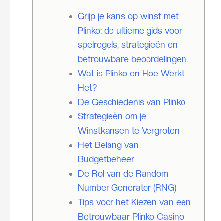
Grijp je kans op winst met
Plinko: de ultieme gids voor
spelregels, strategieën en
betrouwbare beoordelingen.
Wat is Plinko en Hoe Werkt
Het?
De Geschiedenis van Plinko
Strategieën om je
Winstkansen te Vergroten
Het Belang van
Budgetbeheer
De Rol van de Random
Number Generator (RNG)
Tips voor het Kiezen van een
Betrouwbaar Plinko Casino