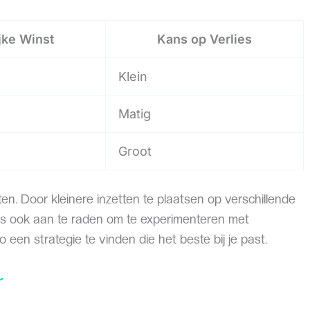
jke Winst
Kans op Verlies
Klein
Matig
Groot
ten. Door kleinere inzetten te plaatsen op verschillende
 is ook aan te raden om te experimenteren met
 een strategie te vinden die het beste bij je past.
r