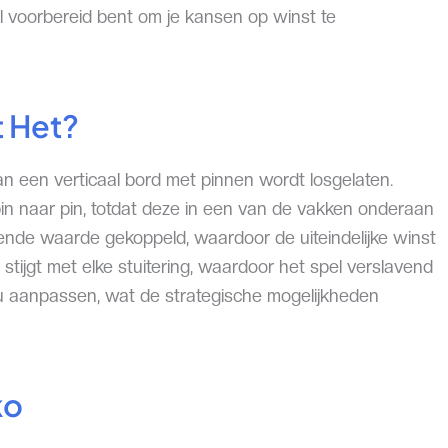
l voorbereid bent om je kansen op winst te
t Het?
van een verticaal bord met pinnen wordt losgelaten.
n pin naar pin, totdat deze in een van de vakken onderaan
lende waarde gekoppeld, waardoor de uiteindelijke winst
 stijgt met elke stuitering, waardoor het spel verslavend
eau aanpassen, wat de strategische mogelijkheden
ko