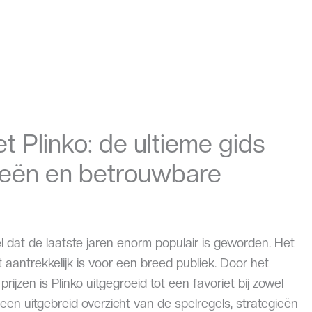
t Plinko: de ultieme gids
gieën en betrouwbare
dat de laatste jaren enorm populair is geworden. Het
 aantrekkelijk is voor een breed publiek. Door het
ijzen is Plinko uitgegroeid tot een favoriet bij zowel
een uitgebreid overzicht van de spelregels, strategieën