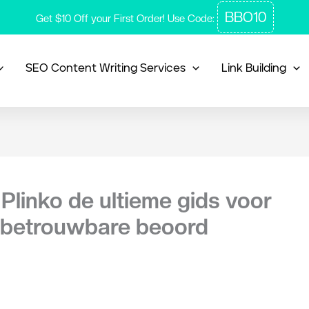
BBO10
Get $10 Off your First Order! Use Code:
SEO Content Writing Services
Link Building
 Plinko de ultieme gids voor
n betrouwbare beoord