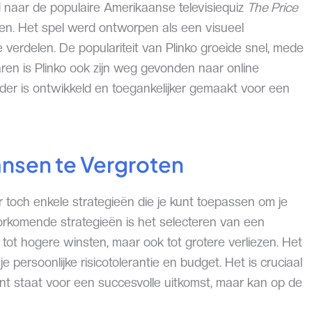
 naar de populaire Amerikaanse televisiequiz
The Price
een. Het spel werd ontworpen als een visueel
 verdelen. De populariteit van Plinko groeide snel, mede
jaren is Plinko ook zijn weg gevonden naar online
der is ontwikkeld en toegankelijker gemaakt voor een
ansen te Vergroten
r toch enkele strategieën die je kunt toepassen om je
rkomende strategieën is het selecteren van een
n tot hogere winsten, maar ook tot grotere verliezen. Het
je persoonlijke risicotolerantie en budget. Het is cruciaal
nt staat voor een succesvolle uitkomst, maar kan op de