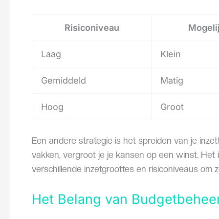
Risiconiveau
Mogeli
Laag
Klein
Gemiddeld
Matig
Hoog
Groot
Een andere strategie is het spreiden van je inzet
vakken, vergroot je je kansen op een winst. Het
verschillende inzetgroottes en risiconiveaus om zo
Het Belang van Budgetbehee