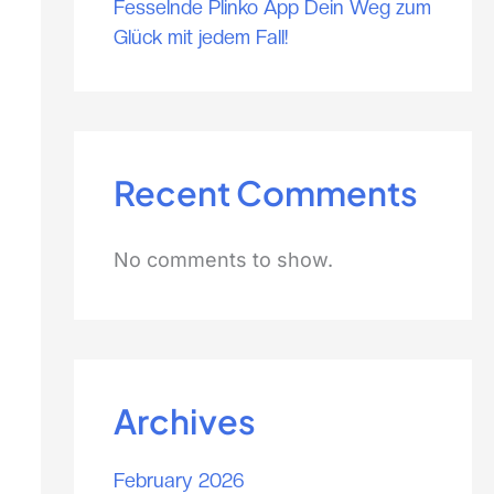
Fesselnde Plinko App Dein Weg zum
Glück mit jedem Fall!
Recent Comments
No comments to show.
Archives
February 2026