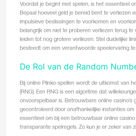
Voordat je begint met spelen, is het essentieel 
Bepaal hoeveel geld je bereid bent te verliezen 
impulsieve beslissingen te voorkomen en voorkomt
belangrijk om niet te proberen verliezen terug t
leiden tot nog grotere verliezen. Stel duidelijke li
besteedt om een verantwoorde speelervaring te
De Rol van de Random Numbe
Bij online Plinko-spellen wordt de uitkomst va
(RNG). Een RNG is een algoritme dat willekeurige
onvoorspelbaar is. Betrouwbare online casino’s 
gecontroleerd door onafhankelijke instanties om d
essentieel om bij een betrouwbaar online casino 
transparante spelregels. Zo kun je er zeker van zij