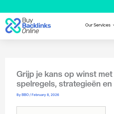
Skip
to
content
Our Services
Grijp je kans op winst met
spelregels, strategieën e
By
/
February 8, 2026
BBO