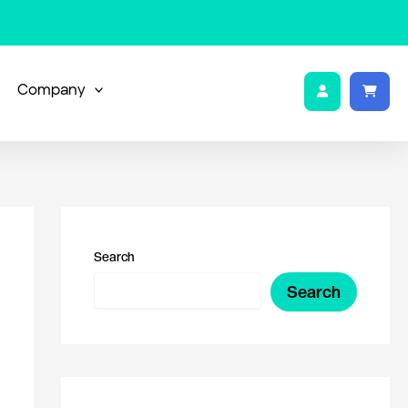
Company
Search
Search