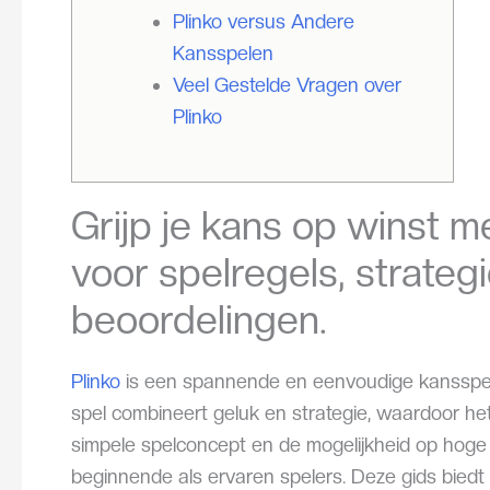
Plinko versus Andere
Kansspelen
Veel Gestelde Vragen over
Plinko
Grijp je kans op winst me
voor spelregels, strate
beoordelingen.
Plinko
is een spannende en eenvoudige kansspel 
spel combineert geluk en strategie, waardoor het
simpele spelconcept en de mogelijkheid op hoge pr
beginnende als ervaren spelers. Deze gids biedt 