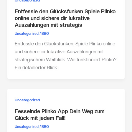
Uncategorized
Entfessle den Glücksfunken Spiele Plinko
online und sichere dir lukrative
Auszahlungen mit strategis
Uncategorized
/
BBO
Entfessle den Glücksfunken: Spiele Plinko online
und sichere dir lukrative Auszahlungen mit
strategischem Weitblick. Wie funktioniert Plinko?
Ein detaillierter Blick
Uncategorized
Fesselnde Plinko App Dein Weg zum
Glück mit jedem Fall!
Uncategorized
/
BBO