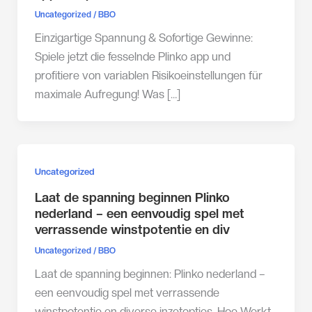
Uncategorized
/
BBO
Einzigartige Spannung & Sofortige Gewinne:
Spiele jetzt die fesselnde Plinko app und
profitiere von variablen Risikoeinstellungen für
maximale Aufregung! Was […]
Uncategorized
Laat de spanning beginnen Plinko
nederland – een eenvoudig spel met
verrassende winstpotentie en div
Uncategorized
/
BBO
Laat de spanning beginnen: Plinko nederland –
een eenvoudig spel met verrassende
winstpotentie en diverse inzetopties. Hoe Werkt