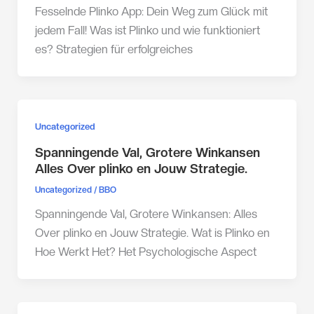
Fesselnde Plinko App: Dein Weg zum Glück mit
jedem Fall! Was ist Plinko und wie funktioniert
es? Strategien für erfolgreiches
Uncategorized
Spanningende Val, Grotere Winkansen
Alles Over plinko en Jouw Strategie.
Uncategorized
/
BBO
Spanningende Val, Grotere Winkansen: Alles
Over plinko en Jouw Strategie. Wat is Plinko en
Hoe Werkt Het? Het Psychologische Aspect