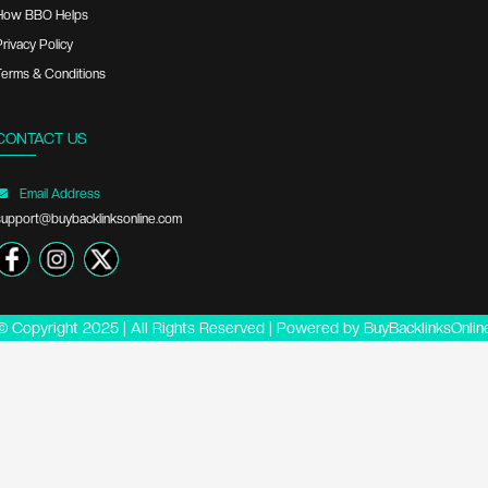
How BBO Helps
Privacy Policy
Terms & Conditions
CONTACT US
Email Address
support@buybacklinksonline.com
© Copyright 2025 | All Rights Reserved | Powered by
BuyBacklinksOnlin