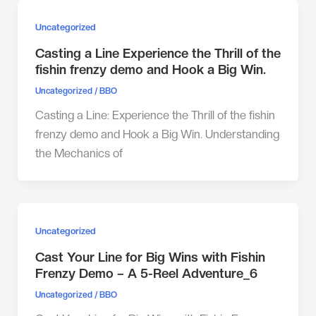
Uncategorized
Casting a Line Experience the Thrill of the
fishin frenzy demo and Hook a Big Win.
Uncategorized
/
BBO
Casting a Line: Experience the Thrill of the fishin
frenzy demo and Hook a Big Win. Understanding
the Mechanics of
Uncategorized
Cast Your Line for Big Wins with Fishin
Frenzy Demo – A 5-Reel Adventure_6
Uncategorized
/
BBO