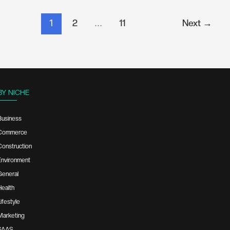
1
2
…
11
Next
→
BY NICHE
Business
Commerce
Construction
Environment
General
Health
ifestyle
Marketing
SAAS