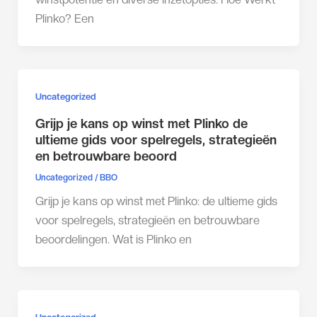
Plinko? Een
Uncategorized
Grijp je kans op winst met Plinko de
ultieme gids voor spelregels, strategieën
en betrouwbare beoord
Uncategorized
/
BBO
Grijp je kans op winst met Plinko: de ultieme gids
voor spelregels, strategieën en betrouwbare
beoordelingen. Wat is Plinko en