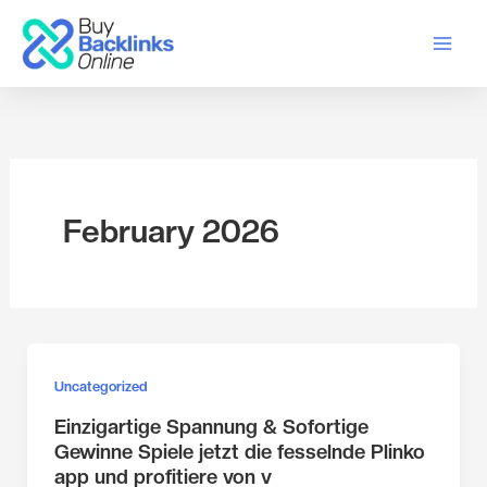
Skip
to
content
February 2026
Uncategorized
Einzigartige Spannung & Sofortige
Gewinne Spiele jetzt die fesselnde Plinko
app und profitiere von v