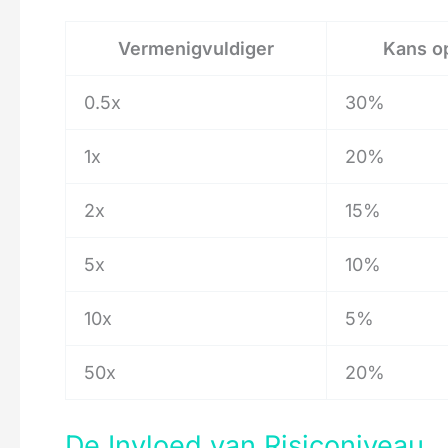
Vermenigvuldiger
Kans o
0.5x
30%
1x
20%
2x
15%
5x
10%
10x
5%
50x
20%
De Invloed van Risiconiveau