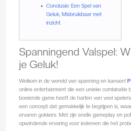
Conclusie: Een Spel van
Geluk, Misbruikbaar met
inzicht
Spanningend Valspel: Wi
je Geluk!
Welkom in de wereld van spanning en kansen!
P
online entertainment die een unieke combinatie 
boeiende game heeft de harten van veel spelers v
een concept dat gemakkelijk te begrijpen is, waar
ervaren gokkers. Met zijn snelle gameplay en pote
opwindende ervaring voor iedereen die het probe