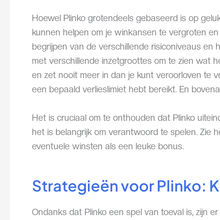
Hoewel Plinko grotendeels gebaseerd is op geluk, 
kunnen helpen om je winkansen te vergroten en j
begrijpen van de verschillende risiconiveaus en
met verschillende inzetgroottes om te zien wat 
en zet nooit meer in dan je kunt veroorloven te ve
een bepaald verlieslimiet hebt bereikt. En bovena
Het is cruciaal om te onthouden dat Plinko uiteind
het is belangrijk om verantwoord te spelen. Zie
eventuele winsten als een leuke bonus.
Strategieën voor Plinko: 
Ondanks dat Plinko een spel van toeval is, zijn 