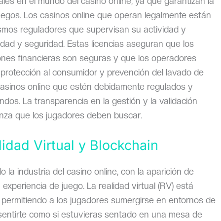
ales en el mundo del casino online, ya que garantizan la
juegos. Los casinos online que operan legalmente están
nismos reguladores que supervisan su actividad y
idad y seguridad. Estas licencias aseguran que los
iones financieras son seguras y que los operadores
 protección al consumidor y prevención del lavado de
 casinos online que estén debidamente regulados y
ndos. La transparencia en la gestión y la validación
anza que los jugadores deben buscar.
idad Virtual y Blockchain
la industria del casino online, con la aparición de
experiencia de juego. La realidad virtual (RV) está
, permitiendo a los jugadores sumergirse en entornos de
na sentirte como si estuvieras sentado en una mesa de