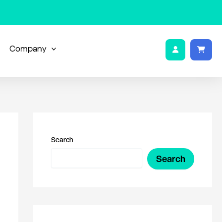
Company
Search
Search