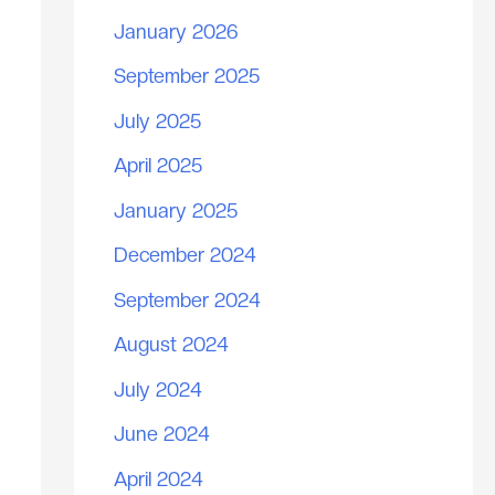
January 2026
September 2025
July 2025
April 2025
January 2025
December 2024
September 2024
August 2024
July 2024
June 2024
April 2024