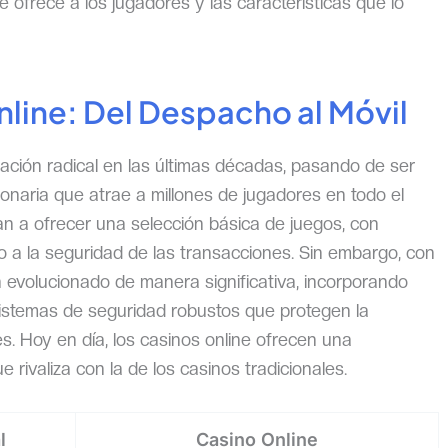
 ofrece a los jugadores y las características que lo
nline: Del Despacho al Móvil
ación radical en las últimas décadas, pasando de ser
lonaria que atrae a millones de jugadores en todo el
ban a ofrecer una selección básica de juegos, con
to a la seguridad de las transacciones. Sin embargo, con
an evolucionado de manera significativa, incorporando
 sistemas de seguridad robustos que protegen la
es. Hoy en día, los casinos online ofrecen una
rivaliza con la de los casinos tradicionales.
l
Casino Online