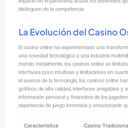
impacto en el panorama actual, los beneficios que
distinguen de la competencia.
La Evolución del Casino O
El casino online ha experimentado una transform
una novedad tecnológica a una industria multimil
mundo. Inicialmente, los casinos online se limita
interfaces poco intuitivas y limitaciones en cuan
el avance de la tecnología, los casinos online h
gráficos de alta calidad, interfaces amigables y
información personal y financiera de los jugador
experiencia de juego inmersiva y emocionante que 
Característica
Casino Tradiciona