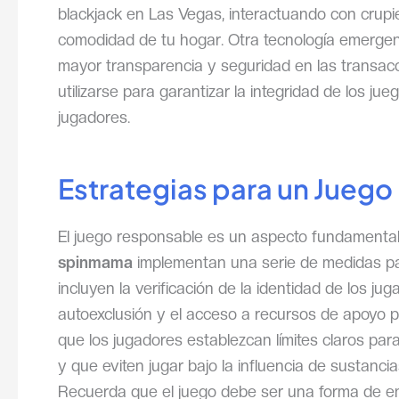
blackjack en Las Vegas, interactuando con crupie
comodidad de tu hogar. Otra tecnología emergen
mayor transparencia y seguridad en las transacc
utilizarse para garantizar la integridad de los ju
jugadores.
Estrategias para un Jue
El juego responsable es un aspecto fundamental 
spinmama
implementan una serie de medidas par
incluyen la verificación de la identidad de los jug
autoexclusión y el acceso a recursos de apoyo 
que los jugadores establezcan límites claros par
y que eviten jugar bajo la influencia de sustanc
Recuerda que el juego debe ser una forma de en