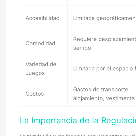
Accesibilidad
Limitada geográficamen
Requiere desplazamient
Comodidad
tiempo
Variedad de
Limitada por el espacio f
Juegos
Gastos de transporte,
Costos
alojamiento, vestimenta
La Importancia de la Regulaci