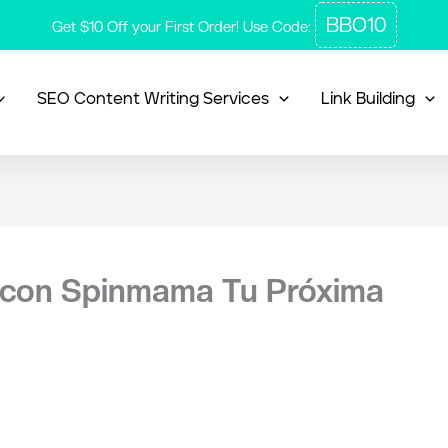
BBO10
Get $10 Off your First Order! Use Code:
SEO Content Writing Services
Link Building
l con Spinmama Tu Próxima