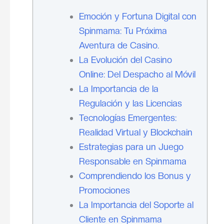
Emoción y Fortuna Digital con
Spinmama: Tu Próxima
Aventura de Casino.
La Evolución del Casino
Online: Del Despacho al Móvil
La Importancia de la
Regulación y las Licencias
Tecnologías Emergentes:
Realidad Virtual y Blockchain
Estrategias para un Juego
Responsable en Spinmama
Comprendiendo los Bonus y
Promociones
La Importancia del Soporte al
Cliente en Spinmama