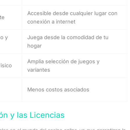
Accesible desde cualquier lugar con
te
conexión a internet
o y
Juega desde la comodidad de tu
hogar
Amplia selección de juegos y
ísico
variantes
Menos costos asociados
ón y las Licencias