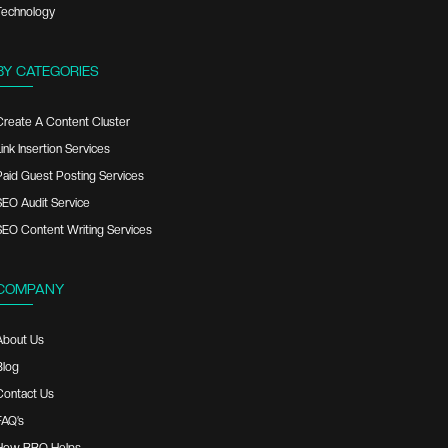
Technology
BY CATEGORIES
Create A Content Cluster
ink Insertion Services
Paid Guest Posting Services
SEO Audit Service
SEO Content Writing Services
COMPANY
About Us
Blog
Contact Us
FAQ’s