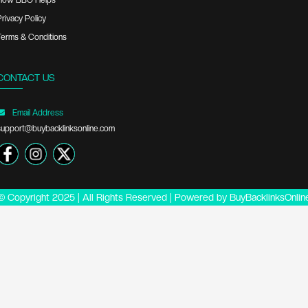
How BBO Helps
Privacy Policy
Terms & Conditions
CONTACT US
Email Address
support@buybacklinksonline.com
© Copyright 2025 | All Rights Reserved | Powered by
BuyBacklinksOnlin