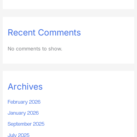
Recent Comments
No comments to show.
Archives
February 2026
January 2026
September 2025
July 2025