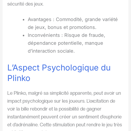
sécurité des jeux.
Avantages : Commodité, grande variété
de jeux, bonus et promotions.
Inconvénients : Risque de fraude,
dépendance potentielle, manque
d’interaction sociale.
L’Aspect Psychologique du
Plinko
Le Plinko, malgré sa simplicité apparente, peut avoir un
impact psychologique sur les joueurs. L’excitation de
voir la bille rebondir et la possibilité de gagner
instantanément peuvent créer un sentiment d’euphorie
et d’adrénaline. Cette stimulation peut rendre le jeu très