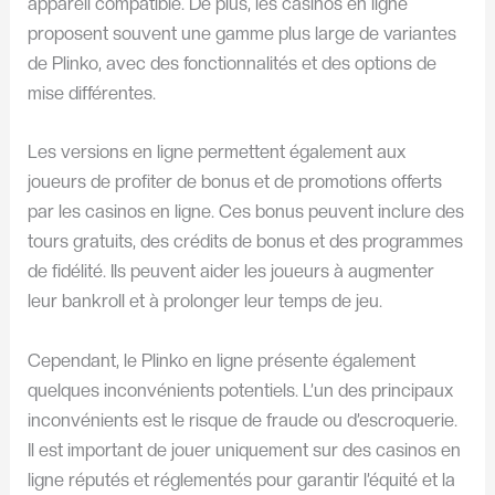
appareil compatible. De plus, les casinos en ligne
proposent souvent une gamme plus large de variantes
de Plinko, avec des fonctionnalités et des options de
mise différentes.
Les versions en ligne permettent également aux
joueurs de profiter de bonus et de promotions offerts
par les casinos en ligne. Ces bonus peuvent inclure des
tours gratuits, des crédits de bonus et des programmes
de fidélité. Ils peuvent aider les joueurs à augmenter
leur bankroll et à prolonger leur temps de jeu.
Cependant, le Plinko en ligne présente également
quelques inconvénients potentiels. L’un des principaux
inconvénients est le risque de fraude ou d’escroquerie.
Il est important de jouer uniquement sur des casinos en
ligne réputés et réglementés pour garantir l’équité et la