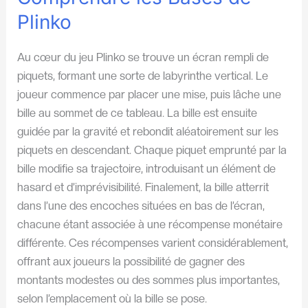
Plinko
Au cœur du jeu Plinko se trouve un écran rempli de
piquets, formant une sorte de labyrinthe vertical. Le
joueur commence par placer une mise, puis lâche une
bille au sommet de ce tableau. La bille est ensuite
guidée par la gravité et rebondit aléatoirement sur les
piquets en descendant. Chaque piquet emprunté par la
bille modifie sa trajectoire, introduisant un élément de
hasard et d’imprévisibilité. Finalement, la bille atterrit
dans l’une des encoches situées en bas de l’écran,
chacune étant associée à une récompense monétaire
différente. Ces récompenses varient considérablement,
offrant aux joueurs la possibilité de gagner des
montants modestes ou des sommes plus importantes,
selon l’emplacement où la bille se pose.