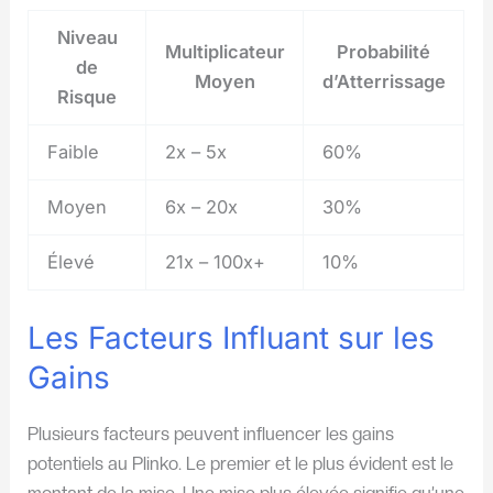
Niveau
Multiplicateur
Probabilité
de
Moyen
d’Atterrissage
Risque
Faible
2x – 5x
60%
Moyen
6x – 20x
30%
Élevé
21x – 100x+
10%
Les Facteurs Influant sur les
Gains
Plusieurs facteurs peuvent influencer les gains
potentiels au Plinko. Le premier et le plus évident est le
montant de la mise. Une mise plus élevée signifie qu’une