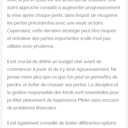
autre approche consiste à augmenter progressivement
la mise après chaque perte, dans l’espoir de récupérer
les pertes précédentes avec une seule victoire.
Cependant, cette dernière stratégie peut être risquée
et entraîner des pertes importantes si elle n’est pas
utilisée avec prudence.
Il est crucial de définir un budget clair avant de
commencer à jouer et de s’y tenir rigoureusement. Ne
jamais miser plus que ce que l’on peut se permettre de
perdre, et éviter de chasser ses pertes. La discipline et
la gestion responsable des fonds sont essentielles pour
profiter pleinement de l’expérience Plinko sans encourir
de problèmes financiers.
Il est également conseillé de tester différentes options