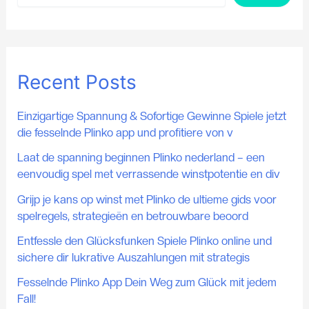
Recent Posts
Einzigartige Spannung & Sofortige Gewinne Spiele jetzt
die fesselnde Plinko app und profitiere von v
Laat de spanning beginnen Plinko nederland – een
eenvoudig spel met verrassende winstpotentie en div
Grijp je kans op winst met Plinko de ultieme gids voor
spelregels, strategieën en betrouwbare beoord
Entfessle den Glücksfunken Spiele Plinko online und
sichere dir lukrative Auszahlungen mit strategis
Fesselnde Plinko App Dein Weg zum Glück mit jedem
Fall!