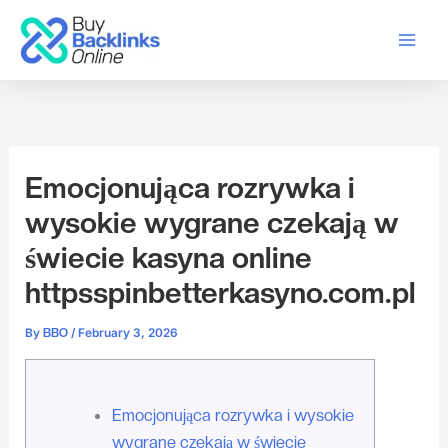
Skip
to
content
Emocjonująca rozrywka i
wysokie wygrane czekają w
świecie kasyna online
httpsspinbetterkasyno.com.pl
By
BBO
/
February 3, 2026
Emocjonująca rozrywka i wysokie
wygrane czekają w świecie