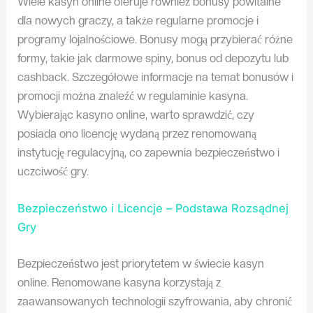
Wiele kasyn online oferuje również bonusy powitalne
dla nowych graczy, a także regularne promocje i
programy lojalnościowe. Bonusy mogą przybierać różne
formy, takie jak darmowe spiny, bonus od depozytu lub
cashback. Szczegółowe informacje na temat bonusów i
promocji można znaleźć w regulaminie kasyna.
Wybierając kasyno online, warto sprawdzić, czy
posiada ono licencję wydaną przez renomowaną
instytucję regulacyjną, co zapewnia bezpieczeństwo i
uczciwość gry.
Bezpieczeństwo i Licencje – Podstawa Rozsądnej
Gry
Bezpieczeństwo jest priorytetem w świecie kasyn
online. Renomowane kasyna korzystają z
zaawansowanych technologii szyfrowania, aby chronić