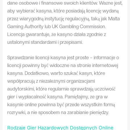
dane osobowe i finansowe swoich klientów. Ważne jest,
aby wybierać kasyna, które posiadają licencję wydaną
przez wiarygodną instytucję regulacyjną, taką jak Malta
Gaming Authority lub UK Gambling Commission.
Licencja gwarantuje, że kasyno działa zgodnie z
ustalonymi standardami i przepisami.
Sprawdzanie licencji kasyna jest proste – informacje o
licencji powinny być widoczne na stronie internetowej
kasyna. Dodatkowo, warto szukać kasyn, które
współpracują z niezależnymi organizacjami
audytorskimi, które regularnie sprawdzają uczciwość
gier i wypłacalność kasyna. Pamiętajmy, że gra w
kasynie online powinna być przede wszystkim formą
rozrywki, a nie sposobem na zarabianie pieniędzy.
Rodzaje Gier Hazardowych Dostępnych Online