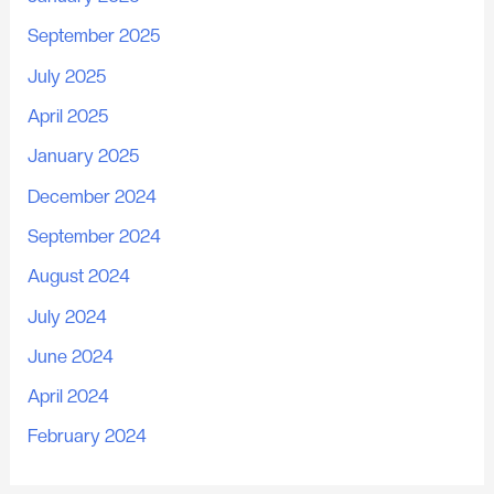
September 2025
July 2025
April 2025
January 2025
December 2024
September 2024
August 2024
July 2024
June 2024
April 2024
February 2024