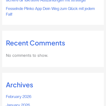
sichere dir lukrative Auszahlungen mit strategis
Fesselnde Plinko App Dein Weg zum Glück mit jedem
Fall!
Recent Comments
No comments to show.
Archives
February 2026
January 2026