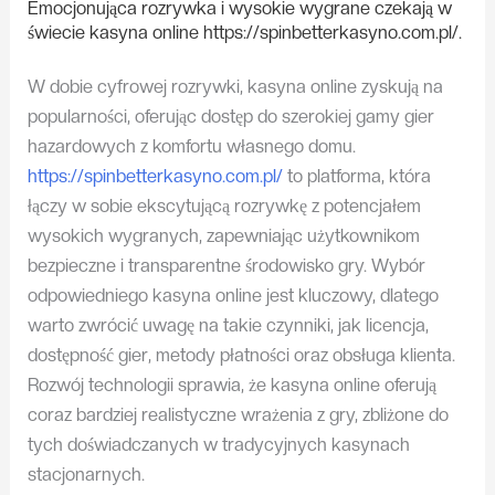
Emocjonująca rozrywka i wysokie wygrane czekają w
świecie kasyna online https://spinbetterkasyno.com.pl/.
W dobie cyfrowej rozrywki, kasyna online zyskują na
popularności, oferując dostęp do szerokiej gamy gier
hazardowych z komfortu własnego domu.
https://spinbetterkasyno.com.pl/
to platforma, która
łączy w sobie ekscytującą rozrywkę z potencjałem
wysokich wygranych, zapewniając użytkownikom
bezpieczne i transparentne środowisko gry. Wybór
odpowiedniego kasyna online jest kluczowy, dlatego
warto zwrócić uwagę na takie czynniki, jak licencja,
dostępność gier, metody płatności oraz obsługa klienta.
Rozwój technologii sprawia, że kasyna online oferują
coraz bardziej realistyczne wrażenia z gry, zbliżone do
tych doświadczanych w tradycyjnych kasynach
stacjonarnych.